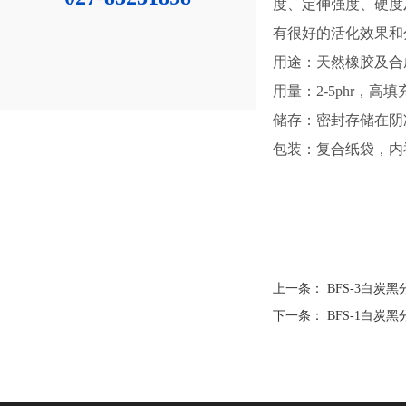
度、定伸强度、硬度
有很好的活化效果和
用途：天然橡胶及合
用量：2-5phr，高
储存：密封存储在阴
包装：复合纸袋，内
上一条：
BFS-3白炭
下一条：
BFS-1白炭