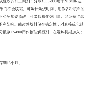
胶的加工助剂；分散剂FS-800用于NR和IR在
效果而不会喷霜。可延长焦烧时间，用作各种填料的
不必另加硬脂酸且可降低氧化锌用量。能缩短混炼
无不利影响。能改善胶料储存稳定性，对直接硫化过
剂FS-800用作物理解塑剂，在混炼初期加入；
期18个月。