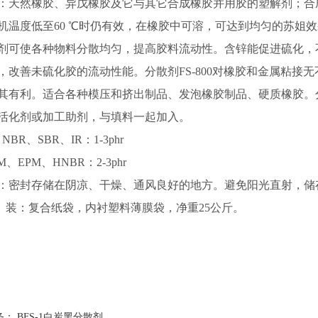
：天然橡胶、异戊橡胶及它与其它合成橡胶并用胶的塑解剂；合成橡
机温度低至60 ℃时仍有效，在橡胶中可溶，可达到均匀的苏姐
剂可使各种物料分散均匀，提高胶料流动性。含锌能促进硫化，
，改善未硫化胶的流动性能。分散剂FS-800对橡胶和金属粘接
其有利。适合各种模压和挤出制品、发泡橡胶制品、硬质橡胶。分散
活化剂或加工助剂，与填料一起加入。
NBR、SBR、IR：1-3phr
M、EPM、HNBR：2-3phr
：密封存储在阴凉、干燥、通风良好的地方。避免阳光直射，储存
装：复合纸袋，内衬塑料薄膜袋，净重25公斤。
条：
BFS-1白炭黑分散剂