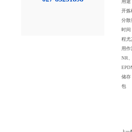
用途
开炼
分散
时间
程尤
用作
NR、
EPD
储存
包 
上一