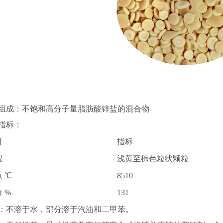
组成：不饱和高分子量脂肪酸锌盐的混合物
指标：
目
指标
观
浅黄至棕色粒状颗粒
 ℃
8510
 %
131
：不溶于水，部分溶于汽油和二甲苯。