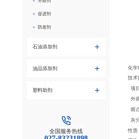
分散剂
促进剂
防老剂
石油添加剂
化学
油品添加剂
技术
项
塑料助剂
外
熔点
灰分
性质
全国服务热线
027-83231898