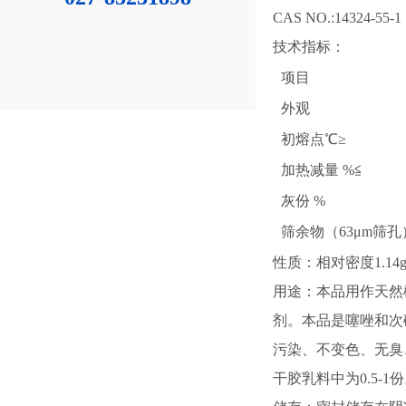
CAS NO.:14324-55-1
技术指标：
项目
外观
初熔点℃≥
加热减量 %≦
灰份 %
筛余物（63μm筛孔
性质：相对密度1.1
用途：本品用作天然
剂。本品是噻唑和次
污染、不变色、无臭
干胶乳料中为0.5-1